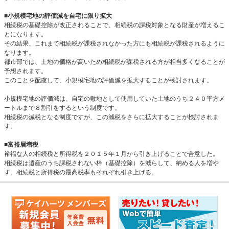
■小規模宅地の評価減を自宅に限り拡大
相続税の基礎控除が改正されることで、相続税の課税対象となる財産が増えるこ
とになります。
その結果、これまで相続税が課税されなかった方にも相続税が課税されるように
なります。
都市部では、土地の価格が高いため相続税が課税される方が相当多くなることが
予想されます。
このことを配慮して、小規模宅地の評価減を拡大することが検討されます。
小規模宅地の評価減は、自宅の敷地として使用していた土地のうち２４０平方メ
ートルまで８割引をするという制度です。
相続税の減税となる制度ですが、この減税をさらに拡大することが検討されま
す。
■富裕層増税
裕福な人の相続税と所得税を２０１５年１月から引き上げることで合意した。
相続税は遺産のうち課税されない枠（基礎控除）を減らして、納める人を増や
す。相続税と所得税の最高税率もそれぞれ引き上げる。