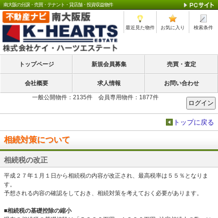
南大阪の分譲・売買・テナント・貸店舗・投資収益物件
最近見た物件
お気に入り
検索条件
トップページ
新規会員募集
売買・査定
会社概要
求人情報
お問い合わせ
一般公開物件：2135件 会員専用物件：1877件
トップに戻る
相続対策について
相続税の改正
平成２７年１月１日から相続税の内容が改正され、最高税率は５５％となりま
す。
予想される内容の確認をしておき、相続対策を考えておく必要があります。
■相続税の基礎控除の縮小