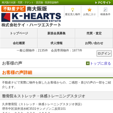
南大阪の分譲・売買・テナント・貸店舗・投資収益物件
最近見た物件
お気に入り
検索条件
トップページ
新規会員募集
売買・査定
会社概要
求人情報
お問い合わせ
一般公開物件：2135件 会員専用物件：1877件
お客様の声
トップに戻る
お客様の声詳細
不動産ナビで実際に物件を探したお客様からの、ご感想・喜びの声の一部をご紹
介します。
整骨院＆ストレッチ・体感トレーニングスタジオ
久井整骨院（ストレッチ・体感トレーニングスタジオ併設）
堺市中区深井清水町3531サンメゾン二反田101