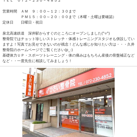
ＴＥＬ ０７２－２３０－４８５２
営業時間 ＡＭ ９：００～１２：３０まで
ＰＭ１５：００～２０：００まで（木曜・土曜は要確認）
定休日 日曜日・祝日
泉北高速鉄道 深井駅からすぐのところにオープンしました(^○^)
整骨院ではチョット珍しいストレッチ・体感トレーニングスタジオも併設してい
ますよ！写真でお見せできないのが残念！どんな感じか知りたい方は・・・久井
整骨院のホームページでご覧ください(p_-)
基礎体力ＵＰ・スポーツトレーニング・体の痛みはもちろん産後の骨盤補正など
など・・一度先生に相談してみましょう！