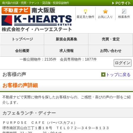
南大阪の分譲・売買・テナント・貸店舗・投資収益物件
最近見た物件
お気に入り
検索条件
トップページ
新規会員募集
売買・査定
会社概要
求人情報
お問い合わせ
一般公開物件：2135件 会員専用物件：1877件
お客様の声
トップに戻る
お客様の声詳細
不動産ナビで実際に物件を探したお客様からの、ご感想・喜びの声の一部をご紹
介します。
カフェ＆ランチ・ディナー
ＰＵＲＰＯＳＥ ＣＡＦＥ（パーパスカフェ）
堺市南区宮山台三丁１番１８号 ＴＥＬ０７２―３４９―８１３３