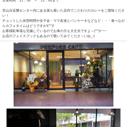
営業時間 11：30 ～ 21：00まで
宮山台近隣センター内にある落ち着いた店内でこだわりのカレーをご賞味くださ
い！
チョットした休憩時間や女子会・ママ友達とパンケーキなどなど・・・食べなが
らカフェタイムはどうですか!(^^)!
お客様駐車場も完備しているのでお車の方も大丈夫ですよ～(^^)/~~~
お店のフェイスブックもあるので覗いてみてくださ～い(p_-)