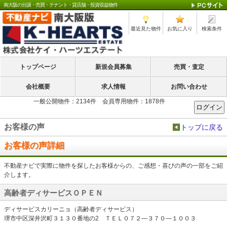
南大阪の分譲・売買・テナント・貸店舗・投資収益物件
最近見た物件
お気に入り
検索条件
トップページ
新規会員募集
売買・査定
会社概要
求人情報
お問い合わせ
一般公開物件：2134件 会員専用物件：1878件
お客様の声
トップに戻る
お客様の声詳細
不動産ナビで実際に物件を探したお客様からの、ご感想・喜びの声の一部をご紹
介します。
高齢者ディサービスＯＰＥＮ
ディサービスカリーニョ（高齢者ディサービス）
堺市中区深井沢町３１３０番地の2 ＴＥＬ０７２―３７０―１００３